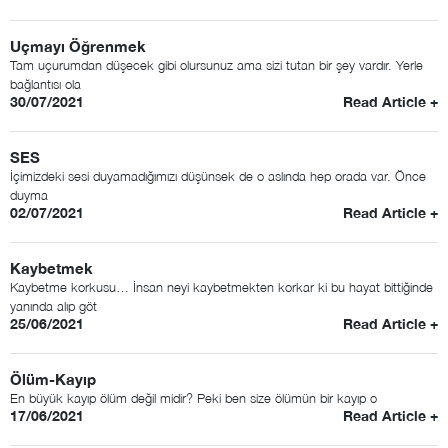
Uçmayı Öğrenmek
Tam uçurumdan düşecek gibi olursunuz ama sizi tutan bir şey vardır. Yerle
bağlantısı ola
30/07/2021
Read Article +
SES
İçimizdeki sesi duyamadığımızı düşünsek de o aslında hep orada var. Önce
duyma
02/07/2021
Read Article +
Kaybetmek
Kaybetme korkusu… İnsan neyi kaybetmekten korkar ki bu hayat bittiğinde
yanında alıp göt
25/06/2021
Read Article +
Ölüm-Kayıp
En büyük kayıp ölüm değil midir? Peki ben size ölümün bir kayıp o
17/06/2021
Read Article +