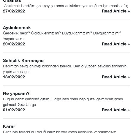
Oflamak
Anlatmak istediğim çok şey şu anda anlatırken yorulduğum için maalesef iç
27/02/2022
Read Article +
Aydınlanmak
Gerçeklik nedir? Gördüklerimiz mi? Duyduklarımız mı? Duygularımız mı?
Yaşadıklarımı
20/02/2022
Read Article +
Sahiplik Karmaşası
Hepimizin sevgi anlayışı birbirinden farklıdır. Ben o yüzden sevginin tanımının
yapılmaması ger
13/02/2022
Read Article +
Ne yapsam?
Bugün deniz kenarına gittim. Dalga sesi bana hep güzel gelmişken şimdi
gelmedi. Sıradan ge
01/02/2022
Read Article +
Karar
Biraz bile tereddütlü olduğumuz bir şey varsa kesinlikle yapmamalıyız.