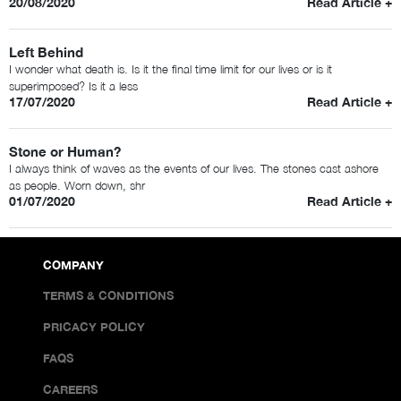
20/08/2020
Read Article +
Left Behind
I wonder what death is. Is it the final time limit for our lives or is it
superimposed? Is it a less
17/07/2020
Read Article +
Stone or Human?
I always think of waves as the events of our lives. The stones cast ashore
as people. Worn down, shr
01/07/2020
Read Article +
COMPANY
TERMS & CONDITIONS
PRICACY POLICY
FAQS
CAREERS