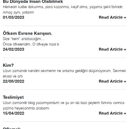
Bu Dünyada İnsan Olabilmek
Herkesin kalbe dokunma, para kazanma, keyif alma, yaşama şekli farklıdır.
Amaç aynı, yollarım
01/03/2023
Read Article +
Öfkem Evrene Karışsın.
Size “beni” anlatacağım…
Önce öfkelendim. O öfkeyle nasıl b
24/02/2023
Read Article +
Kim?
Uzun zamandır kendini sevmenin ne anlama geldiğini düşünüyorum. Sevmek
eksisi ve artı
22/08/2022
Read Article +
Teslimiyet
Uzun zamandır blog yazamıyordum ve şu an da bazı şeylerin farkına varınca
yazma heyecanımla arabamı
15/04/2022
Read Article +