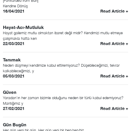
[Forwarded from Buri]
Kendine Dönüş
16/04/2021
Read Article +
Hayat-Acı-Mutluluk
Hayat gailemiz mutlu olmaktan ibaret değil midir? Kendimizi mutlu etmeye
çalışmakla hatta ken
22/03/2021
Read Article +
Tanımak
Neden düşmeyi kendimize kabul ettiremiyoruz? Düşebileceğimizi, tekrar
kalkabileceğimizi, y
05/03/2021
Read Article +
Güven
Yaradan’ın her zaman bizimle olduğunu neden bir türlü kabul edemiyoruz?
Mantığımız y
27/02/2021
Read Article +
Gün Bugün
Her gün yeni bir gün. Her gün yeni bir ben/sen/biz.