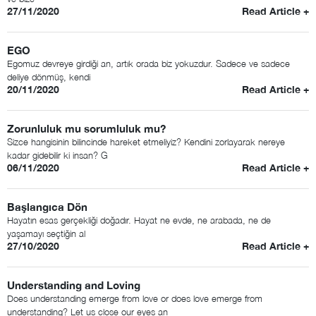
27/11/2020
Read Article +
EGO
Egomuz devreye girdiği an, artık orada biz yokuzdur. Sadece ve sadece
deliye dönmüş, kendi
20/11/2020
Read Article +
Zorunluluk mu sorumluluk mu?
Sizce hangisinin bilincinde hareket etmeliyiz? Kendini zorlayarak nereye
kadar gidebilir ki insan? G
06/11/2020
Read Article +
Başlangıca Dön
Hayatın esas gerçekliği doğadır. Hayat ne evde, ne arabada, ne de
yaşamayı seçtiğin al
27/10/2020
Read Article +
Understanding and Loving
Does understanding emerge from love or does love emerge from
understanding? Let us close our eyes an