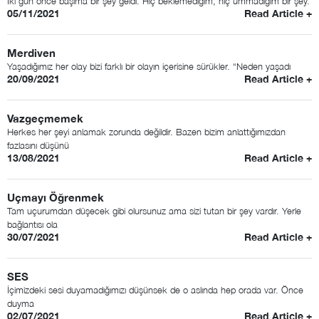
İki gün önce başıma bir şey geldi. Hiç beklemediğim, hiç ummadığım bir şey.
05/11/2021
Read Article +
Merdiven
Yaşadığımız her olay bizi farklı bir olayın içerisine sürükler. “Neden yaşadı
20/09/2021
Read Article +
Vazgeçmemek
Herkes her şeyi anlamak zorunda değildir. Bazen bizim anlattığımızdan
fazlasını düşünü
13/08/2021
Read Article +
Uçmayı Öğrenmek
Tam uçurumdan düşecek gibi olursunuz ama sizi tutan bir şey vardır. Yerle
bağlantısı ola
30/07/2021
Read Article +
SES
İçimizdeki sesi duyamadığımızı düşünsek de o aslında hep orada var. Önce
duyma
02/07/2021
Read Article +