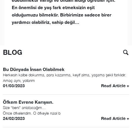
edebilmektir varlığı ve ondan aldığı öğretiler için.
En önemlisi de yaş fark etmeksizin eşit
olduğumuzu bilmektir. Birbirimize sadece birer
yardımcı olabiliriz, sahip değil…
BLOG
Bu Dünyada İnsan Olabilmek
Herkesin kalbe dokunma, para kazanma, keyif alma, yaşama şekli farklıdır.
Amaç aynı, yollarım
01/03/2023
Read Article +
Öfkem Evrene Karışsın.
Size “beni” anlatacağım…
Önce öfkelendim. O öfkeyle nasıl b
24/02/2023
Read Article +