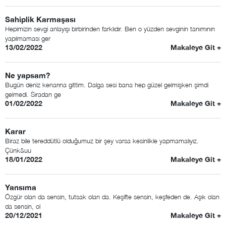
Sahiplik Karmaşası
Hepimizin sevgi anlayışı birbirinden farklıdır. Ben o yüzden sevginin tanımının
yapılmaması ger
13/02/2022
Makaleye Git +
Ne yapsam?
Bugün deniz kenarına gittim. Dalga sesi bana hep güzel gelmişken şimdi
gelmedi. Sıradan ge
01/02/2022
Makaleye Git +
Karar
Biraz bile tereddütlü olduğumuz bir şey varsa kesinlikle yapmamalıyız.
Çünk&uu
18/01/2022
Makaleye Git +
Yansıma
Özgür olan da sensin, tutsak olan da. Keşifte sensin, keşfeden de. Aşık olan
da sensin, ol
20/12/2021
Makaleye Git +