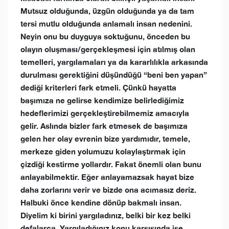
Mutsuz olduğunda, üzgün olduğunda ya da tam
tersi mutlu olduğunda anlamalı insan nedenini.
Neyin onu bu duyguya soktuğunu, önceden bu
olayın oluşması/gerçekleşmesi için atılmış olan
temelleri, yargılamaları ya da kararlılıkla arkasında
durulması gerektiğini düşündüğü “beni ben yapan”
dediği kriterleri fark etmeli. Çünkü hayatta
başımıza ne gelirse kendimize belirlediğimiz
hedeflerimizi gerçekleştirebilmemiz amacıyla
gelir. Aslında bizler fark etmesek de başımıza
gelen her olay evrenin bize yardımıdır, temele,
merkeze giden yolumuzu kolaylaştırmak için
çizdiği kestirme yollardır. Fakat önemli olan bunu
anlayabilmektir. Eğer anlayamazsak hayat bize
daha zorlarını verir ve bizde ona acımasız deriz.
Halbuki önce kendine dönüp bakmalı insan.
Diyelim ki birini yargıladınız, belki bir kez belki
defalarca. Yargıladığınız konu karşısında ise