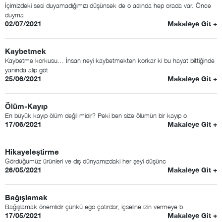
İçimizdeki sesi duyamadığımızı düşünsek de o aslında hep orada var. Önce
duyma
02/07/2021
Makaleye Git +
Kaybetmek
Kaybetme korkusu… İnsan neyi kaybetmekten korkar ki bu hayat bittiğinde
yanında alıp göt
25/06/2021
Makaleye Git +
Ölüm-Kayıp
En büyük kayıp ölüm değil midir? Peki ben size ölümün bir kayıp o
17/06/2021
Makaleye Git +
Hikayeleştirme
Gördüğümüz ürünleri ve dış dünyamızdaki her şeyi düşünc
26/05/2021
Makaleye Git +
Bağışlamak
Bağışlamak önemlidir çünkü ego çatırdar, içseline izin vermeye b
17/05/2021
Makaleye Git +