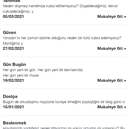
Tanımak
Neden düşmeyi kendimize kabul ettiremiyoruz? Düşebileceğimizi, tekrar
kalkabileceğimizi, y
05/03/2021
Makaleye Git +
Güven
Yaradan’ın her zaman bizimle olduğunu neden bir türlü kabul edemiyoruz?
Mantığımız y
27/02/2021
Makaleye Git +
Gün Bugün
Her gün yeni bir gün. Her gün yeni bir ben/sen/biz.
Her gün yeni bir mace
19/02/2021
Makaleye Git +
Dostça
Bugün de arkadaşıma naçizane tavsiye örneğimi paylaştığım bir blog günü o
15/01/2021
Makaleye Git +
Beslenmek
Hayatımızda yaptığımız şeyleri ihtiyaçtan mı yoksa arzudan mı yapıyoruz? Bu