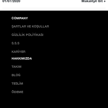
01/07/2020
Makaleye Git +
COMPANY
ŞARTLAR VE KOŞULLAR
GİZLİLİK POLİTİKASI
S.S.S
KARİYER
HAKKIMIZDA
TAKIM
BLOG
TESLIM
ÖDEME