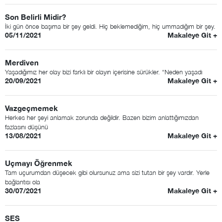
Son Belirli Midir?
İki gün önce başıma bir şey geldi. Hiç beklemediğim, hiç ummadığım bir şey.
05/11/2021
Makaleye Git +
Merdiven
Yaşadığımız her olay bizi farklı bir olayın içerisine sürükler. “Neden yaşadı
20/09/2021
Makaleye Git +
Vazgeçmemek
Herkes her şeyi anlamak zorunda değildir. Bazen bizim anlattığımızdan
fazlasını düşünü
13/08/2021
Makaleye Git +
Uçmayı Öğrenmek
Tam uçurumdan düşecek gibi olursunuz ama sizi tutan bir şey vardır. Yerle
bağlantısı ola
30/07/2021
Makaleye Git +
SES