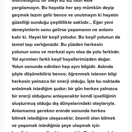
istemediğiniz bir olayı siz siz olun asla
yargılamayın. Bu hayatta her şey mümkün deyip
geçmek lazım gelir bence ve unutmayın ki hayatın
güzelliği sunduğu çeşitlilikte saklıdır... Eğer yeni
deneyimlerin sonu gelirse yaşamanın ne anlamı
kalır ki. Hayat bir keşif yoludur. Bu keşif yolunun da
temel taşı varlığınızdır. Bu yüzden herkesin
yolunun sonu ve merkezi aynı olsa da yolu farklıdır.
Yol ayrımları farklı keşif hayallerimizden doğar.
Yolun sonunda edinilen hep aynı bilgidir. Aslında
şöyle düşünebiliriz bence; öğrenmek istenen bilgi
herkesin yalnızca bir enerji olduğu. İşte bu noktada
anlatmak istediğim şudur; bir gün herkes yalnızca
bir enerji olduğunu anlayacaktır kendi içselliğinin
oluşturmuş olduğu dış dünyalarındaki olaylarıyla.
Anlamamız gereken eninde sonunda herkes
bilmek istediğine ulaşacaktır, önemli olan bilmek
ve yaşamak istediğiniz şeye ulaşmak için