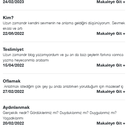
24/02/2023
Makaleye Git +
Kim?
Uzun zamandır kendini sevmenin ne anlama geldiğini düşünüyorum. Sevmek
eksisi ve artı
22/08/2022
Makaleye Git +
Teslimiyet
Uzun zamandır blog yazamıyordum ve şu an da bazı şeylerin farkına varınca
yazma heyecanımla arabamı
15/04/2022
Makaleye Git +
Oflamak
Anlatmak istediğim çok şey şu anda anlatırken yorulduğum için maalesef iç
27/02/2022
Makaleye Git +
Aydınlanmak
Gerçeklik nedir? Gördüklerimiz mi? Duyduklarımız mı? Duygularımız mı?
Yaşadıklarımı
20/02/2022
Makaleye Git +