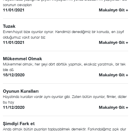
sorunun cevapları
11/01/2021
Makaleye Git +
Tuzak
Evren/hayat bize oyunlar oynar. Kendimizi denediğimiz bir konuda, en zayıf
olduğumuz vakit sunar biz
11/01/2021
Makaleye Git +
Mükemmel Olmak
Mükemmel olmak; her şeyi dört dörtlük yapmak, eksiksiz yaratmak, bir tek
bile d&
18/12/2020
Makaleye Git +
Oyunun Kuralları
Hayatında kuralları vardır aynı oyunlar gibi. Zaten bütün oyunlar, filmler, diziler
bu hay
11/12/2020
Makaleye Git +
Şimdiyi Fark et
Anda olmak bütün puanları toplayabilmek demektir. Farkındalığımız açık olur