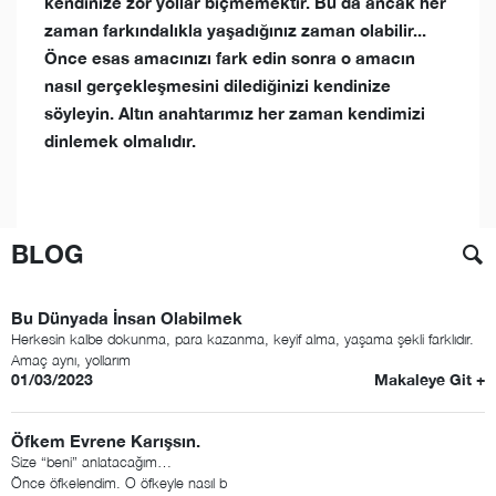
kendinize zor yollar biçmemektir. Bu da ancak her
zaman farkındalıkla yaşadığınız zaman olabilir...
Önce esas amacınızı fark edin sonra o amacın
nasıl gerçekleşmesini dilediğinizi kendinize
söyleyin. Altın anahtarımız her zaman kendimizi
dinlemek olmalıdır.
BLOG
Bu Dünyada İnsan Olabilmek
Herkesin kalbe dokunma, para kazanma, keyif alma, yaşama şekli farklıdır.
Amaç aynı, yollarım
01/03/2023
Makaleye Git +
Öfkem Evrene Karışsın.
Size “beni” anlatacağım…
Önce öfkelendim. O öfkeyle nasıl b