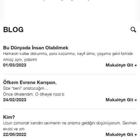
BLOG
Bu Dünyada İnsan Olabilmek
Herkesin kalbe dokunma, para kazanma, keyif alma, yaşama şekli farklıdır.
Amaç aynı, yollarım
01/03/2023
Makaleye Git +
Öfkem Evrene Karışsın.
Size “beni” anlatacağım…
Önce öfkelendim. O öfkeyle nasıl b
24/02/2023
Makaleye Git +
Kim?
Uzun zamandır kendini sevmenin ne anlama geldiğini düşünüyorum. Sevmek
eksisi ve artı
22/08/2022
Makaleye Git +