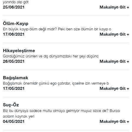
yanında alıp göt
25/06/2021
Makaleye Git +
Ölüm-Kayıp
En büyük kayıp ölüm değil midir? Peki ben size ölümün bir kayıp o
17/06/2021
Makaleye Git +
Hikayeleştirme
Gördüğümüz ürünleri ve dış dünyamızdaki her şeyi düşünc
26/05/2021
Makaleye Git +
Bağışlamak
Bağışlamak önemlidir çünkü ego çatırdar, içseline izin vermeye b
17/05/2021
Makaleye Git +
Suç-Öz
Biz bu dünyaya sadece mutlu olmaya gelmiyor muyuz sizce de? Burası
acıların kaynak yeri
04/05/2021
Makaleye Git +