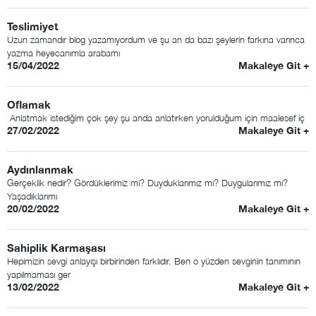
Teslimiyet
Uzun zamandır blog yazamıyordum ve şu an da bazı şeylerin farkına varınca
yazma heyecanımla arabamı
15/04/2022
Makaleye Git +
Oflamak
Anlatmak istediğim çok şey şu anda anlatırken yorulduğum için maalesef iç
27/02/2022
Makaleye Git +
Aydınlanmak
Gerçeklik nedir? Gördüklerimiz mi? Duyduklarımız mı? Duygularımız mı?
Yaşadıklarımı
20/02/2022
Makaleye Git +
Sahiplik Karmaşası
Hepimizin sevgi anlayışı birbirinden farklıdır. Ben o yüzden sevginin tanımının
yapılmaması ger
13/02/2022
Makaleye Git +