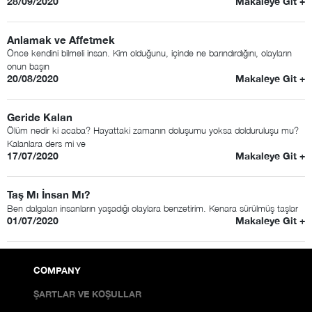
28/09/2020
Makaleye Git +
Anlamak ve Affetmek
Önce kendini bilmeli insan. Kim olduğunu, içinde ne barındırdığını, olayların
onun başın
20/08/2020
Makaleye Git +
Geride Kalan
Ölüm nedir ki acaba? Hayattaki zamanın doluşumu yoksa dolduruluşu mu?
Kalanlara ders mi ve
17/07/2020
Makaleye Git +
Taş Mı İnsan Mı?
Ben dalgaları insanların yaşadığı olaylara benzetirim. Kenara sürülmüş taşlar
01/07/2020
Makaleye Git +
COMPANY
ŞARTLAR VE KOŞULLAR