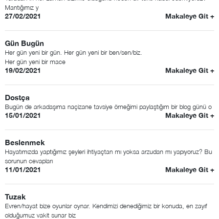
Mantığımız y
27/02/2021
Makaleye Git +
Gün Bugün
Her gün yeni bir gün. Her gün yeni bir ben/sen/biz.
Her gün yeni bir mace
19/02/2021
Makaleye Git +
Dostça
Bugün de arkadaşıma naçizane tavsiye örneğimi paylaştığım bir blog günü o
15/01/2021
Makaleye Git +
Beslenmek
Hayatımızda yaptığımız şeyleri ihtiyaçtan mı yoksa arzudan mı yapıyoruz? Bu
sorunun cevapları
11/01/2021
Makaleye Git +
Tuzak
Evren/hayat bize oyunlar oynar. Kendimizi denediğimiz bir konuda, en zayıf
olduğumuz vakit sunar biz