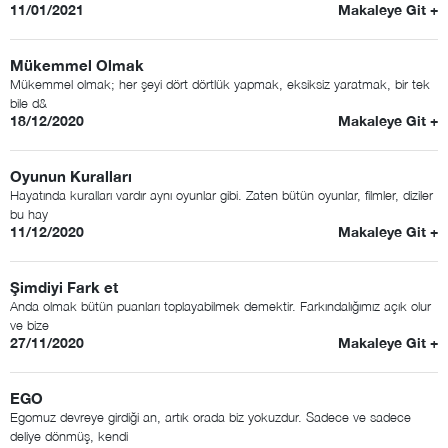
11/01/2021
Makaleye Git +
Mükemmel Olmak
Mükemmel olmak; her şeyi dört dörtlük yapmak, eksiksiz yaratmak, bir tek
bile d&
18/12/2020
Makaleye Git +
Oyunun Kuralları
Hayatında kuralları vardır aynı oyunlar gibi. Zaten bütün oyunlar, filmler, diziler
bu hay
11/12/2020
Makaleye Git +
Şimdiyi Fark et
Anda olmak bütün puanları toplayabilmek demektir. Farkındalığımız açık olur
ve bize
27/11/2020
Makaleye Git +
EGO
Egomuz devreye girdiği an, artık orada biz yokuzdur. Sadece ve sadece
deliye dönmüş, kendi