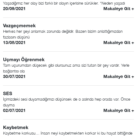
Yaşadığımız her olay bizi farklı bir olayın içerisine sürükler. “Neden yaşadı
20/09/2021
Makaleye Git +
Vazgeçmemek
Herkes her şeyi anlamak zorunda değildir. Bazen bizim anlattığımızdan
fazlasını düşünü
13/08/2021
Makaleye Git +
Uçmayı Öğrenmek
Tam uçurumdan düşecek gibi olursunuz ama sizi tutan bir şey vardır. Yerle
bağlantısı ola
30/07/2021
Makaleye Git +
SES
İçimizdeki sesi duyamadığımızı düşünsek de o aslında hep orada var. Önce
duyma
02/07/2021
Makaleye Git +
Kaybetmek
Kaybetme korkusu… İnsan neyi kaybetmekten korkar ki bu hayat bittiğinde