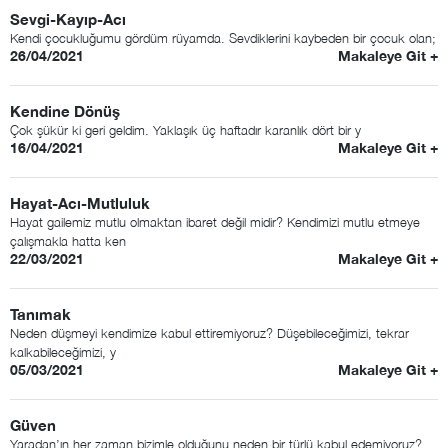
Sevgi-Kayıp-Acı
Kendi çocukluğumu gördüm rüyamda. Sevdiklerini kaybeden bir çocuk olan;
26/04/2021
Makaleye Git +
Kendine Dönüş
Çok şükür ki geri geldim. Yaklaşık üç haftadır karanlık dört bir y
16/04/2021
Makaleye Git +
Hayat-Acı-Mutluluk
Hayat gailemiz mutlu olmaktan ibaret değil midir? Kendimizi mutlu etmeye
çalışmakla hatta ken
22/03/2021
Makaleye Git +
Tanımak
Neden düşmeyi kendimize kabul ettiremiyoruz? Düşebileceğimizi, tekrar
kalkabileceğimizi, y
05/03/2021
Makaleye Git +
Güven
Yaradan’ın her zaman bizimle olduğunu neden bir türlü kabul edemiyoruz?