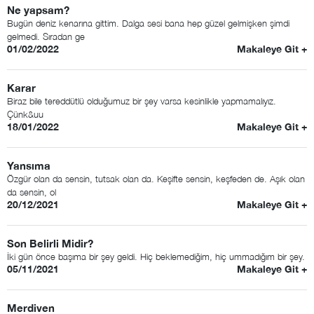
Ne yapsam?
Bugün deniz kenarına gittim. Dalga sesi bana hep güzel gelmişken şimdi
gelmedi. Sıradan ge
01/02/2022
Makaleye Git +
Karar
Biraz bile tereddütlü olduğumuz bir şey varsa kesinlikle yapmamalıyız.
Çünk&uu
18/01/2022
Makaleye Git +
Yansıma
Özgür olan da sensin, tutsak olan da. Keşifte sensin, keşfeden de. Aşık olan
da sensin, ol
20/12/2021
Makaleye Git +
Son Belirli Midir?
İki gün önce başıma bir şey geldi. Hiç beklemediğim, hiç ummadığım bir şey.
05/11/2021
Makaleye Git +
Merdiven