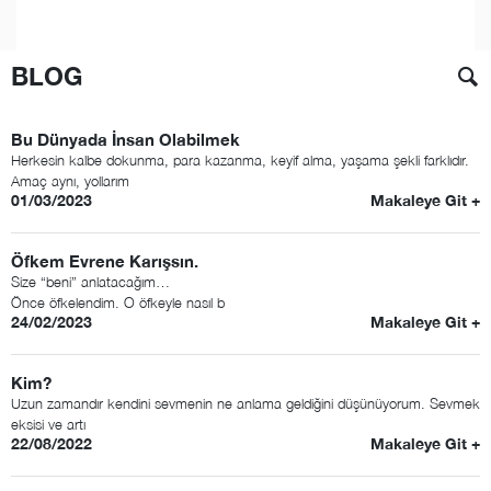
BLOG
Bu Dünyada İnsan Olabilmek
Herkesin kalbe dokunma, para kazanma, keyif alma, yaşama şekli farklıdır.
Amaç aynı, yollarım
01/03/2023
Makaleye Git +
Öfkem Evrene Karışsın.
Size “beni” anlatacağım…
Önce öfkelendim. O öfkeyle nasıl b
24/02/2023
Makaleye Git +
Kim?
Uzun zamandır kendini sevmenin ne anlama geldiğini düşünüyorum. Sevmek
eksisi ve artı
22/08/2022
Makaleye Git +