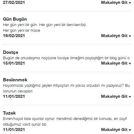
27/02/2021
Makaleye Git +
Gün Bugün
Her gün yeni bir gün. Her gün yeni bir ben/sen/biz.
Her gün yeni bir mace
19/02/2021
Makaleye Git +
Dostça
Bugün de arkadaşıma naçizane tavsiye örneğimi paylaştığım bir blog günü o
15/01/2021
Makaleye Git +
Beslenmek
Hayatımızda yaptığımız şeyleri ihtiyaçtan mı yoksa arzudan mı yapıyoruz? Bu
sorunun cevapları
11/01/2021
Makaleye Git +
Tuzak
Evren/hayat bize oyunlar oynar. Kendimizi denediğimiz bir konuda, en zayıf
olduğumuz vakit sunar biz
11/01/2021
Makaleye Git +