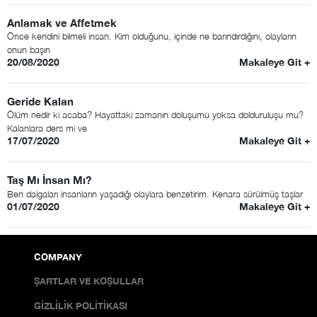
Anlamak ve Affetmek
Önce kendini bilmeli insan. Kim olduğunu, içinde ne barındırdığını, olayların
onun başın
20/08/2020
Makaleye Git +
Geride Kalan
Ölüm nedir ki acaba? Hayattaki zamanın doluşumu yoksa dolduruluşu mu?
Kalanlara ders mi ve
17/07/2020
Makaleye Git +
Taş Mı İnsan Mı?
Ben dalgaları insanların yaşadığı olaylara benzetirim. Kenara sürülmüş taşlar
01/07/2020
Makaleye Git +
COMPANY
ŞARTLAR VE KOŞULLAR
GİZLİLİK POLİTİKASI