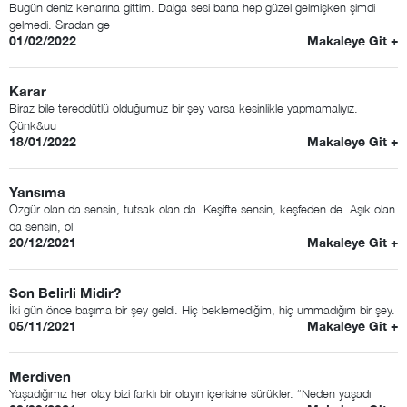
Bugün deniz kenarına gittim. Dalga sesi bana hep güzel gelmişken şimdi
gelmedi. Sıradan ge
01/02/2022
Makaleye Git +
Karar
Biraz bile tereddütlü olduğumuz bir şey varsa kesinlikle yapmamalıyız.
Çünk&uu
18/01/2022
Makaleye Git +
Yansıma
Özgür olan da sensin, tutsak olan da. Keşifte sensin, keşfeden de. Aşık olan
da sensin, ol
20/12/2021
Makaleye Git +
Son Belirli Midir?
İki gün önce başıma bir şey geldi. Hiç beklemediğim, hiç ummadığım bir şey.
05/11/2021
Makaleye Git +
Merdiven
Yaşadığımız her olay bizi farklı bir olayın içerisine sürükler. “Neden yaşadı