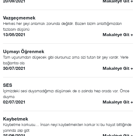
20/09/2021
Makaleye Git +
Vazgeçmemek
Herkes her şeyi anlamak zorunda değildir. Bazen bizim anlattığımızdan
fazlasını düşünü
13/08/2021
Makaleye Git +
Uçmayı Öğrenmek
Tam uçurumdan düşecek gibi olursunuz ama sizi tutan bir şey vardır. Yerle
bağlantısı ola
30/07/2021
Makaleye Git +
SES
İçimizdeki sesi duyamadığımızı düşünsek de o aslında hep orada var. Önce
duyma
02/07/2021
Makaleye Git +
Kaybetmek
Kaybetme korkusu… İnsan neyi kaybetmekten korkar ki bu hayat bittiğinde
yanında alıp göt
25/06/2021
Makaleye Git +