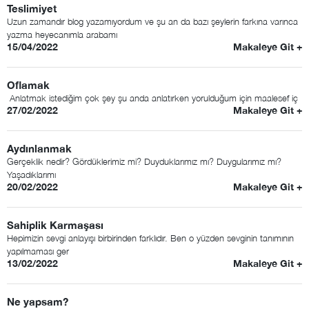
Teslimiyet
Uzun zamandır blog yazamıyordum ve şu an da bazı şeylerin farkına varınca
yazma heyecanımla arabamı
15/04/2022
Makaleye Git +
Oflamak
Anlatmak istediğim çok şey şu anda anlatırken yorulduğum için maalesef iç
27/02/2022
Makaleye Git +
Aydınlanmak
Gerçeklik nedir? Gördüklerimiz mi? Duyduklarımız mı? Duygularımız mı?
Yaşadıklarımı
20/02/2022
Makaleye Git +
Sahiplik Karmaşası
Hepimizin sevgi anlayışı birbirinden farklıdır. Ben o yüzden sevginin tanımının
yapılmaması ger
13/02/2022
Makaleye Git +
Ne yapsam?