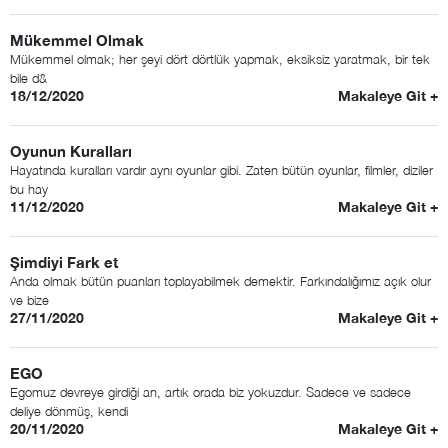
Mükemmel Olmak
Mükemmel olmak; her şeyi dört dörtlük yapmak, eksiksiz yaratmak, bir tek
bile d&
18/12/2020
Makaleye Git +
Oyunun Kuralları
Hayatında kuralları vardır aynı oyunlar gibi. Zaten bütün oyunlar, filmler, diziler
bu hay
11/12/2020
Makaleye Git +
Şimdiyi Fark et
Anda olmak bütün puanları toplayabilmek demektir. Farkındalığımız açık olur
ve bize
27/11/2020
Makaleye Git +
EGO
Egomuz devreye girdiği an, artık orada biz yokuzdur. Sadece ve sadece
deliye dönmüş, kendi
20/11/2020
Makaleye Git +