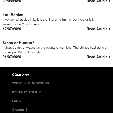
20/08/2020
Read Article +
Left Behind
I wonder what death is. Is it the final time limit for our lives or is it
superimposed? Is it a less
17/07/2020
Read Article +
Stone or Human?
I always think of waves as the events of our lives. The stones cast ashore
as people. Worn down, shr
01/07/2020
Read Article +
COMPANY
TERMS & CONDITIONS
PRICACY POLICY
FAQS
CAREERS