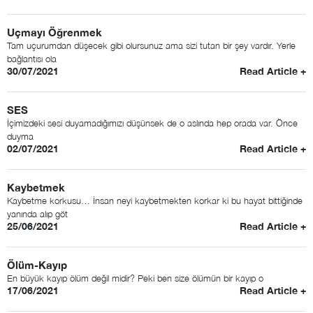
Uçmayı Öğrenmek
Tam uçurumdan düşecek gibi olursunuz ama sizi tutan bir şey vardır. Yerle
bağlantısı ola
30/07/2021
Read Article +
SES
İçimizdeki sesi duyamadığımızı düşünsek de o aslında hep orada var. Önce
duyma
02/07/2021
Read Article +
Kaybetmek
Kaybetme korkusu… İnsan neyi kaybetmekten korkar ki bu hayat bittiğinde
yanında alıp göt
25/06/2021
Read Article +
Ölüm-Kayıp
En büyük kayıp ölüm değil midir? Peki ben size ölümün bir kayıp o
17/06/2021
Read Article +