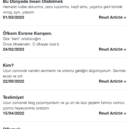
Bu Dünyada İnsan Olabilmek
Herkesin kalbe dokunma, para kazanma, keyif alma, yaşama şekli farklıdır.
Amaç aynı, yollarım
01/03/2023
Read Article +
Öfkem Evrene Karışsın.
Size “beni” anlatacağım…
Önce öfkelendim. O öfkeyle nasıl b
24/02/2023
Read Article +
Kim?
Uzun zamandır kendini sevmenin ne anlama geldiğini düşünüyorum. Sevmek
eksisi ve artı
22/08/2022
Read Article +
Teslimiyet
Uzun zamandır blog yazamıyordum ve şu an da bazı şeylerin farkına varınca
yazma heyecanımla arabamı
15/04/2022
Read Article +