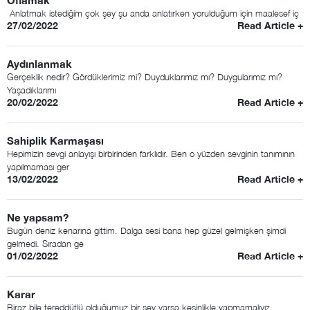
Oflamak
Anlatmak istediğim çok şey şu anda anlatırken yorulduğum için maalesef iç
27/02/2022
Read Article +
Aydınlanmak
Gerçeklik nedir? Gördüklerimiz mi? Duyduklarımız mı? Duygularımız mı?
Yaşadıklarımı
20/02/2022
Read Article +
Sahiplik Karmaşası
Hepimizin sevgi anlayışı birbirinden farklıdır. Ben o yüzden sevginin tanımının
yapılmaması ger
13/02/2022
Read Article +
Ne yapsam?
Bugün deniz kenarına gittim. Dalga sesi bana hep güzel gelmişken şimdi
gelmedi. Sıradan ge
01/02/2022
Read Article +
Karar
Biraz bile tereddütlü olduğumuz bir şey varsa kesinlikle yapmamalıyız.