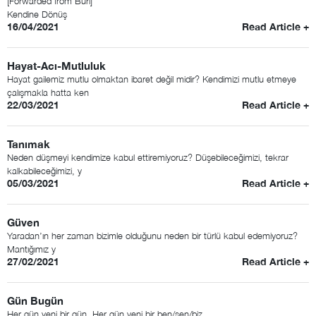
[Forwarded from Buri]
Kendine Dönüş
16/04/2021
Read Article +
Hayat-Acı-Mutluluk
Hayat gailemiz mutlu olmaktan ibaret değil midir? Kendimizi mutlu etmeye
çalışmakla hatta ken
22/03/2021
Read Article +
Tanımak
Neden düşmeyi kendimize kabul ettiremiyoruz? Düşebileceğimizi, tekrar
kalkabileceğimizi, y
05/03/2021
Read Article +
Güven
Yaradan’ın her zaman bizimle olduğunu neden bir türlü kabul edemiyoruz?
Mantığımız y
27/02/2021
Read Article +
Gün Bugün
Her gün yeni bir gün. Her gün yeni bir ben/sen/biz.